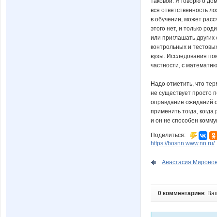
таковой. Я говорю о до
вся ответственность л
в обучении, может рас
этого нет, и только р
или приглашать других
контрольных и тестовых
вузы. Исследования пок
частности, с математик
Надо отметить, что тер
не существует просто п
оправдание ожиданий о
применить тогда, когда
и он не способен комм
Поделиться:
https://bosnn.www.nn.ru/
Анастасия Миронова 
0 комментариев
. Ва