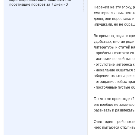
посетившие портрет за 7 дней - 0
Пережив же эту эпоху, 
«материальным» некото
денег, они переставали
игрушками, но не обращ
Во времена, когда, в с
удобствах, многие род
литературы и статей на
- проблемы контакта со
- истерики по любым по
- отсутствие интереса к
- нежелание общаться с
общение только через э
- отрицание любых пра
- постоянные пустые о
Так что же происходит?
его вообще не замечают
развивать и развлекат
Ответ один – ребенок н
него пытаются откупить