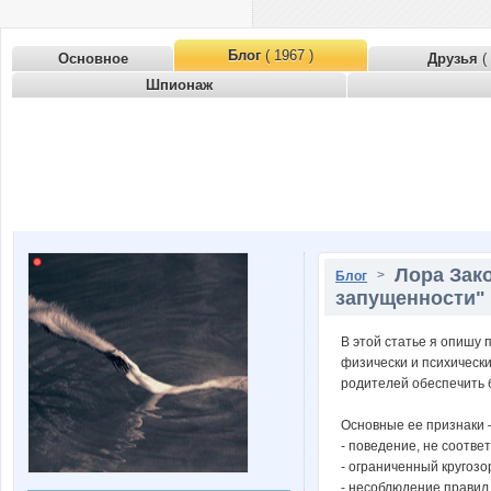
Блог
( 1967 )
Основное
Друзья
(
Шпионаж
Лора Зак
>
Блог
запущенности"
В этой статье я опишу 
физически и психическ
родителей обеспечить 
Основные ее признаки –
- поведение, не соотв
- ограниченный кругозо
- несоблюдение правил 