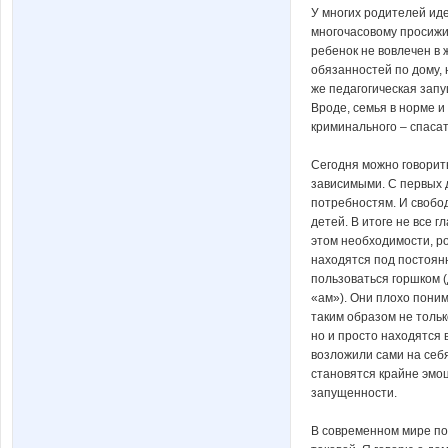
У многих родителей ид
многочасовому просижи
ребенок не вовлечен в 
обязанностей по дому, 
же педагогическая зап
Вроде, семья в норме и
криминального – спасат
Сегодня можно говорить
зависимыми. С первых д
потребностям. И свобо
детей. В итоге не все г
этом необходимости, ро
находятся под постоян
пользоваться горшком (
«ам»). Они плохо поним
таким образом не тольк
но и просто находятся 
возложили сами на себя
становятся крайне эмо
запущенности.
В современном мире по