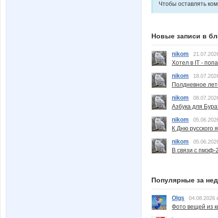
Чтобы оставлять ко
Новые записи в бл
nikom
21.07.202
Хотел в IT - поп
nikom
18.07.202
Полдневное лет
nikom
08.07.202
Азбука для Бура
nikom
05.06.202
К Дню русского 
nikom
05.06.202
В связи с пмэф-
Популярные за не
Olgs
04.08.2026 
Фото вещей из ки