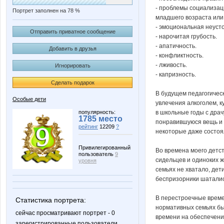
- проблемы социализаци
Портрет заполнен на 78 %
младшего возраста или
- эмоциональная неусто
Отправить приватное сообщение
- нарочитая грубость.
- апатичность.
Добавить в друзья
- конфликтность.
- лживость.
Игнорировать
- капризность.
Сделать подарок
В будущем педагогичес
Особые дети
увлечения алкоголем, к
популярность:
в школьные годы с драч
1785 место
понравившуюся вещь и п
рейтинг
12209
?
некоторые даже состоял
Привилегированный
Во времена моего детст
пользователь
9
сидельцев и одиноких ж
уровня
семьях не хватало, дет
беспризорники шаталис
В перестроечные време
Статистика портрета:
нормативных семьях был
сейчас просматривают портрет - 0
времени на обеспечен
зарегистрированные пользователи