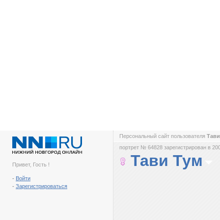
Персональный сайт пользователя
Тави
портрет № 64828 зарегистрирован в 200
Тави Тум
Привет, Гость !
-
Войти
-
Зарегистрироваться