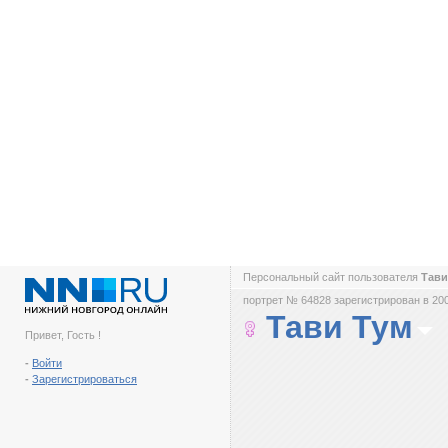
Персональный сайт пользователя
Тави
портрет № 64828 зарегистрирован в 200
Тави Тум
Привет, Гость !
-
Войти
-
Зарегистрироваться