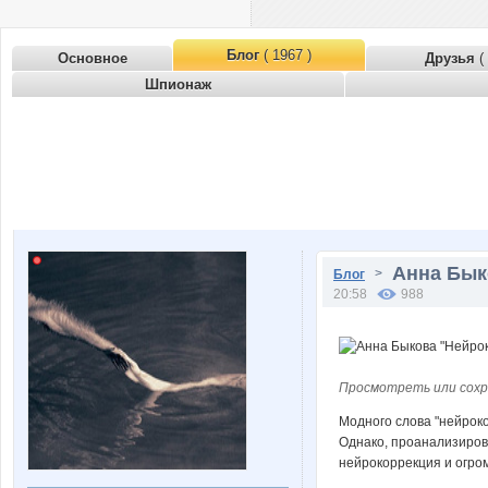
Блог
( 1967 )
Основное
Друзья
(
Шпионаж
Анна Бык
>
Блог
20:58
988
Просмотреть или сохр
Модного слова "нейроко
Однако, проанализирова
нейрокоррекция и огро
⠀