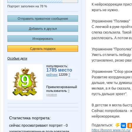
К нейрокоррекции прист
Портрет заполнен на 78 %
жрать не нужно.
⠀
Отправить приватное сообщение
Упражнение "Поливка"
С леечкой в руке пройт
Добавить в друзья
слегка скользила. Такой
расплескать. А потом ещ
Игнорировать
⠀
Сделать подарок
Упражнение "Прополка
Уметь отличить лебеду 
Особые дети
установлено, резко рва
⠀
популярность:
1785 место
Упражнение "Сбор уро
рейтинг
12209
?
Развитие координации и
дальше, чем ты думаешь
Привилегированный
мелкая, а я бы сказала
пользователь
9
пусть дальше зреет".
уровня
⠀
В детстве я могла быс
Сейчас попробовала - н
нейрокоррекции.
Статистика портрета:
Поделиться:
сейчас просматривают портрет - 0
https://bosnn.www.nn.ru/
зарегистрированные пользователи