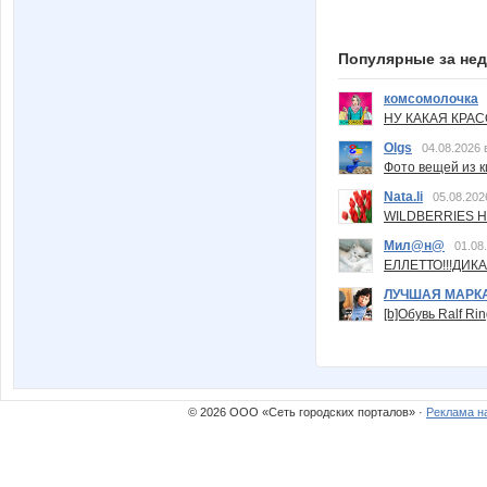
Популярные за не
комсомолочка
НУ КАКАЯ КРАСОТ
Olgs
04.08.2026 
Фото вещей из ки
Nata.li
05.08.202
WILDBERRIES Н
Мил@н@
01.08
ЕЛЛЕТТО!!!ДИК
ЛУЧШАЯ МАРК
[b]Обувь Ralf Ri
© 2026 ООО «Сеть городских порталов» ·
Реклама н