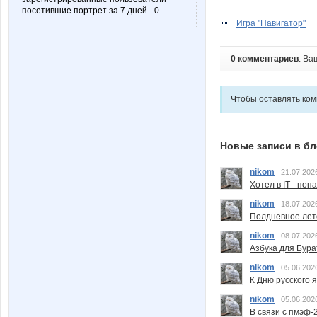
посетившие портрет за 7 дней - 0
Игра "Навигатор"
0 комментариев
. Ва
Чтобы оставлять ко
Новые записи в бл
nikom
21.07.202
Хотел в IT - поп
nikom
18.07.202
Полдневное лет
nikom
08.07.202
Азбука для Бура
nikom
05.06.202
К Дню русского 
nikom
05.06.202
В связи с пмэф-