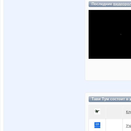
Последние
видеоро
Тави Тум состоит в
Кл
Уч