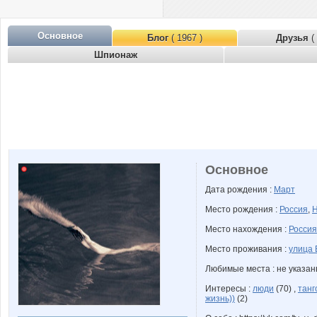
Основное
Блог
( 1967 )
Друзья
(
Шпионаж
Основное
Дата рождения :
Март
Место рождения :
Россия
,
Н
Место нахождения :
Россия
Место проживания :
улица 
Любимые места : не указа
Интересы :
люди
(70) ,
танг
жизнь))
(2)