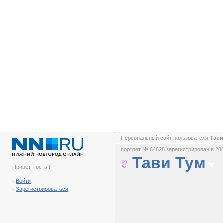
Персональный сайт пользователя
Тави
портрет № 64828 зарегистрирован в 200
Тави Тум
Привет, Гость !
-
Войти
-
Зарегистрироваться