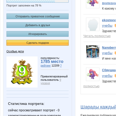
внимани
Портрет заполнен на 78 %
К какому
Отправить приватное сообщение
ekosteev
учебы
Добавить в друзья
Здравству
Игнорировать
Читать полностью
Сделать подарок
Nanober
Особые дети
учебы
популярность:
И мне н
1785 место
рейтинг
12209
?
С0вушка
учебы
Привилегированный
пользователь
9
Здравств
уровня
полностью
Статистика портрета:
Шарады каждый
сейчас просматривают портрет - 0
Ежедневная публикаци
зарегистрированные пользователи