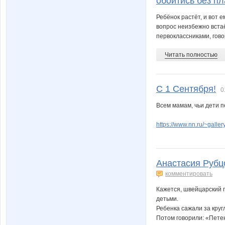
обойтись без пл
Ребёнок растёт, и вот е
вопрос неизбежно вста
первоклассниками, гово
Читать полностью
С 1 Сентября!
0
Всем мамам, чьи дети п
https://www.nn.ru/~gal
Анастасия Рубц
комментировать
Кажется, швейцарский 
детьми.
Ребенка сажали за круг
Потом говорили: «Петен