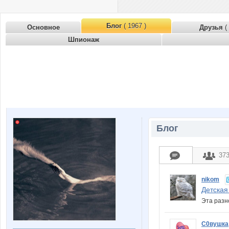
Блог
( 1967 )
Основное
Друзья
(
Шпионаж
Блог
37
nikom
Детская
Эта разн
С0вушка