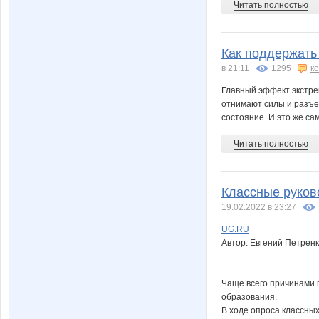
Читать полностью
Как поддержать
в 21:11
1295
к
Главный эффект экстрем
отнимают силы и разъе
состояние. И это же са
Читать полностью
Классные руков
19.02.2022 в 23:27
UG.RU
Автор: Евгений Петрен
Чаще всего причинами 
образования.
В ходе опроса классных