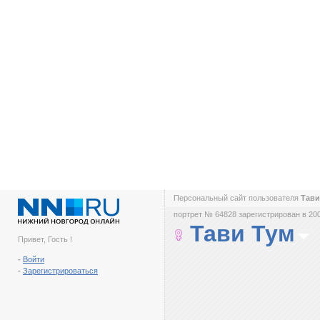
Персональный сайт пользователя
Тави
портрет № 64828 зарегистрирован в 200
Тави Тум
Привет, Гость !
-
Войти
-
Зарегистрироваться