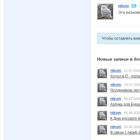
nikom
Эта разнови
Чтобы оставлять ко
Новые записи в бл
nikom
21.07.202
Хотел в IT - поп
nikom
18.07.202
Полдневное лет
nikom
08.07.202
Азбука для Бура
nikom
05.06.202
К Дню русского 
nikom
05.06.202
В связи с пмэф-