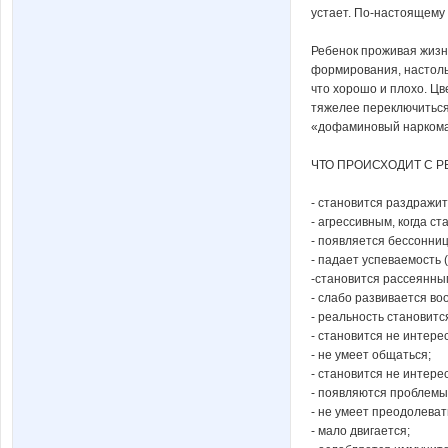
устает. По-настоящему 
Ребенок проживая жизнь
формирования, настоль
что хорошо и плохо. Ц
тяжелее переключиться
«дофаминовый наркоман
ЧТО ПРОИСХОДИТ С Р
- становится раздражи
- агрессивным, когда с
- появляется бессонниц
- падает успеваемость
-становится рассеянны
- слабо развивается во
- реальность становитс
- становится не интере
- не умеет общаться;
- становится не интере
- появляются проблемы
- не умеет преодолеват
- мало двигается;