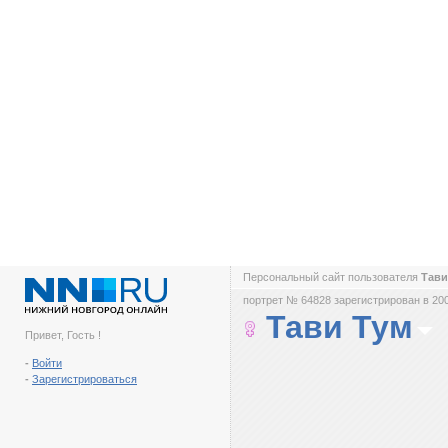
Персональный сайт пользователя
Тави
портрет № 64828 зарегистрирован в 200
Тави Тум
Привет, Гость !
-
Войти
-
Зарегистрироваться