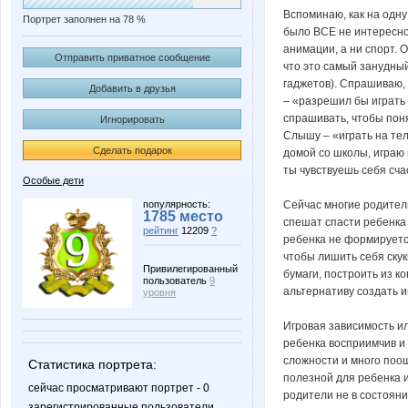
Вспоминаю, как на одну
Портрет заполнен на 78 %
было ВСЕ не интересно,
анимации, а ни спорт. 
Отправить приватное сообщение
что это самый занудный
гаджетов). Спрашиваю, 
Добавить в друзья
– «разрешил бы играть
спрашивать, чтобы поня
Игнорировать
Слышу – «играть на тел
Сделать подарок
домой со школы, играю 
ты чувствуешь себя сча
Особые дети
популярность:
Сейчас многие родители
1785 место
спешат спасти ребенка 
рейтинг
12209
?
ребенка не формируется
чтобы лишить себя скуки
Привилегированный
бумаги, построить из к
пользователь
9
альтернативу создать иг
уровня
Игровая зависимость 
ребенка восприимчив и 
сложности и много поощ
Статистика портрета:
полезной для ребенка 
сейчас просматривают портрет - 0
родители не в состояни
зарегистрированные пользователи