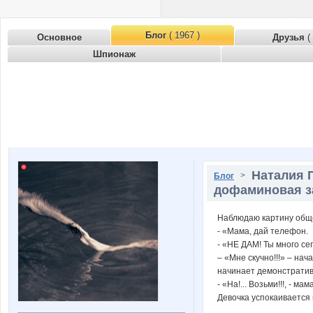
Блог
( 1967 )
Основное
Друзья
(
Шпионаж
Наталия 
>
Блог
дофаминовая з
Наблюдаю картину обще
- «Мама, дай телефон.
- «НЕ ДАМ! Ты много се
– «Мне скучно!!!» – нач
начинает демонстратив
- «На!... Возьми!!!, - 
Девочка успокаивается 