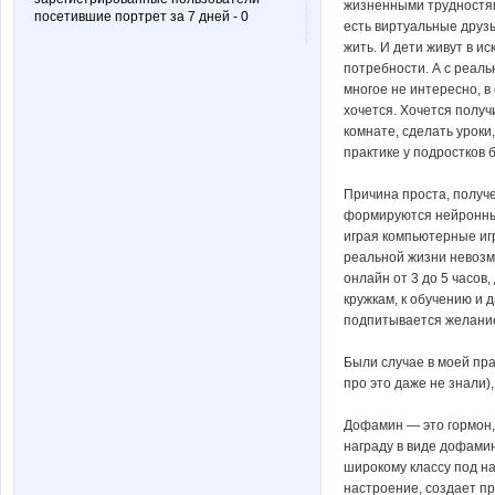
жизненными трудностями
посетившие портрет за 7 дней - 0
есть виртуальные друзь
жить. И дети живут в и
потребности. А с реаль
многое не интересно, в
хочется. Хочется получ
комнате, сделать уроки
практике у подростков 
Причина проста, получ
формируются нейронные
играя компьютерные иг
реальной жизни невозмо
онлайн от 3 до 5 часов,
кружкам, к обучению и 
подпитывается желание
Были случае в моей пра
про это даже не знали)
Дофамин — это гормон,
награду в виде дофамин
широкому классу под н
настроение, создает пр