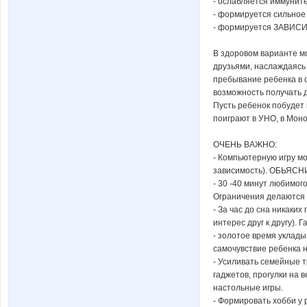
- ослабляется иммуните
- формируется сильное
- формируется ЗАВИС
В здоровом варианте м
друзьями, наслаждаясь
пребывание ребенка в 
возможность получать 
Пусть ребенок побудет в
поиграют в УНО, в Моно
ОЧЕНЬ ВАЖНО:
- Компьютерную игру мо
зависимость). ОБЬЯСНИ
- 30 -40 минут любимог
Ограничения делаются 
- За час до сна никаких
интерес друг к другу). 
- золотое время уклады
самочувствие ребенка 
- Усиливать семейные т
гаджетов, прогулки на 
настольные игры.
- Формировать хобби у 