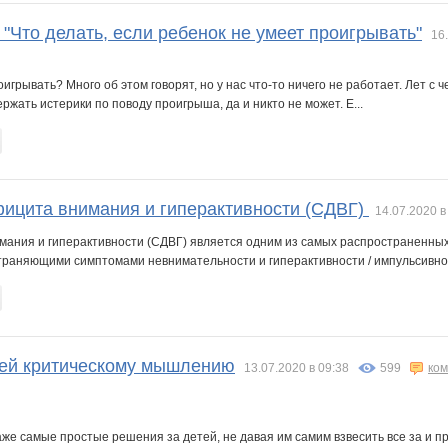
"Что делать, если ребенок не умеет проигрывать"
16
оигрывать? Много об этом говорят, но у нас что-то ничего не работает. Лет с
ржать истерики по поводу проигрыша, да и никто не может. Е...
ицита внимания и гиперактивности (СДВГ)
14.07.2020 в
ания и гиперактивности (СДВГ) является одним из самых распространенных 
траняющими симптомами невнимательности и гиперактивности / импульсивнос
тей критическому мышлению
13.07.2020 в 09:38
599
ко
е самые простые решения за детей, не давая им самим взвесить все за и пр