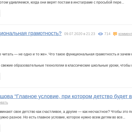
отом удивляемся, когда они верят постам в инстаграме с просьбой пере...
циональная грамотность?
09.07.2020 в 21:23
714
коммен
 читать — не одно и то же». Что такое функциональная грамотность и зачем
 свежие образовательные технологии в классические школьные уроки, чтобы н
ова "Главное условие, при котором детство будет в
овать
инают свое детство как счастливое, а другие — как несчастное? Чтобы это по
ужно разное. Но есть главное условие, которое нужно всем детям во все...