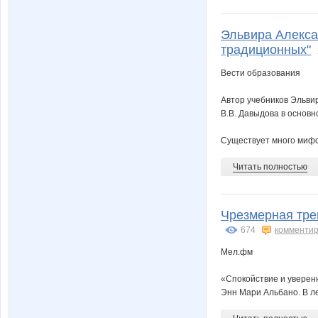
Эльвира Алекса
традиционных"
Вести образования
Автор учебников Эльвир
В.В. Давыдова в основн
Существует много мифо
Читать полностью
Чрезмерная трев
674
комментир
Мел.фм
«Спокойствие и уверенн
Энн Мари Альбано. В лек