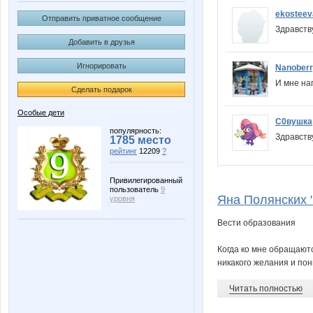
ekosteev
Отправить приватное сообщение
Здравств
Добавить в друзья
Игнорировать
Nanober
И мне н
Сделать подарок
Особые дети
С0вушка
популярность:
Здравств
1785 место
рейтинг
12209
?
Привилегированный
пользователь
9
Яна Полянских "
уровня
Вести образования
Когда ко мне обращаютс
никакого желания и пони
Читать полностью