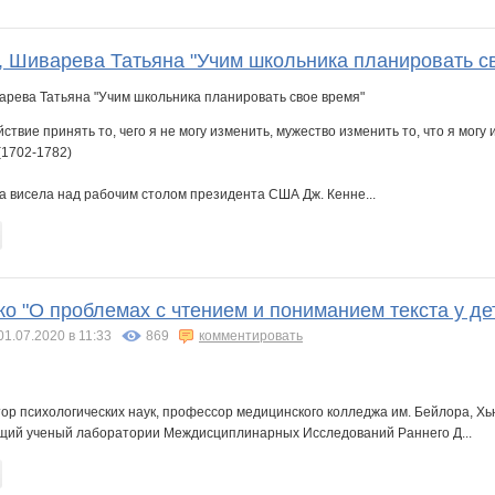
 Шиварева Татьяна "Учим школьника планировать с
ствие принять то, чего я не могу изменить, мужество изменить то, что я могу 
(1702-1782)
ва висела над рабочим столом президента США Дж. Кенне...
о "О проблемах с чтением и пониманием текста у де
01.07.2020 в 11:33
869
комментировать
тор психологических наук, профессор медицинского колледжа им. Бейлора, Х
щий ученый лаборатории Междисциплинарных Исследований Раннего Д...