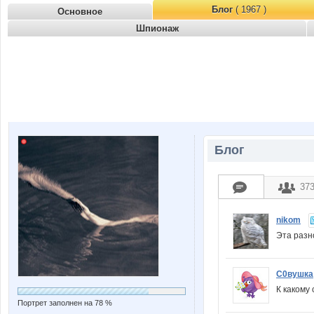
Блог
( 1967 )
Основное
Шпионаж
Блог
37
nikom
Эта разн
С0вушка
К какому
Портрет заполнен на 78 %