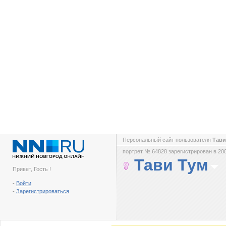
Персональный сайт пользователя
Тави
портрет № 64828 зарегистрирован в 200
Тави Тум
Привет, Гость !
-
Войти
-
Зарегистрироваться