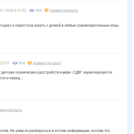
.07.2020 в 22:55
609
комментировать
 четырех я перестала играть с дочкой в любые соревновательные игры,
 23:27
654
комментировать
детских психических расстройств в мире. СДВГ характеризуется
ти и неред...
мментировать
отив. Не учим их разбираться в потоке информации, потому что