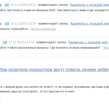
Каникулы с пользой дл
a
14.12.2019 в 18:23
комментирует запись
уйте, как попасть к вам на каникулы БОС. Как связаться с вами и где находит
Каникулы с пользой дл
ry
14.12.2019 в 21:39
комментирует запись
апишите, пожалуйста
Читать полностью
Каникулы с пользой для
17.12.2019 в 12:54
комментирует запись
уйте! У меня аналогичные вопросы. Где получить полную информацию?
Чит
Как родители подростков могут помочь своему ребён
я с криком души «он ничего не хочет!», я, во-первых, вспоминаю, как сама в 
мания смысла этого всего... И это притом что я очен...