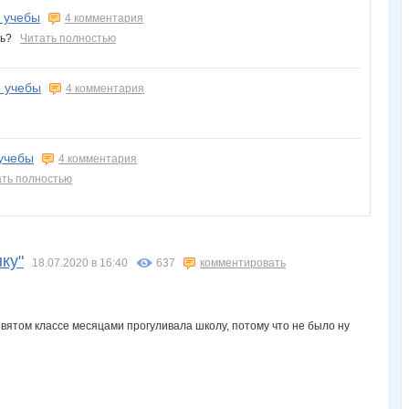
я учебы
4 комментария
есь?
Читать полностью
я учебы
4 комментария
 учебы
4 комментария
ать полностью
ку"
18.07.2020 в 16:40
637
комментировать
девятом классе месяцами прогуливала школу, потому что не было ну