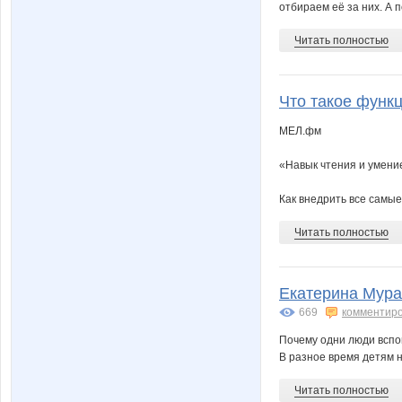
отбираем её за них. А п
Читать полностью
Что такое функ
МЕЛ.фм
«Навык чтения и умение
Как внедрить все самые
Читать полностью
Екатерина Мураш
669
комментир
Почему одни люди вспом
В разное время детям н
Читать полностью