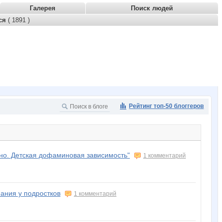
Галерея
Поиск людей
тся
( 1891 )
Рейтинг топ-50 блоггеров
но. Детская дофаминовая зависимость"
1 комментарий
ания у подростков
1 комментарий