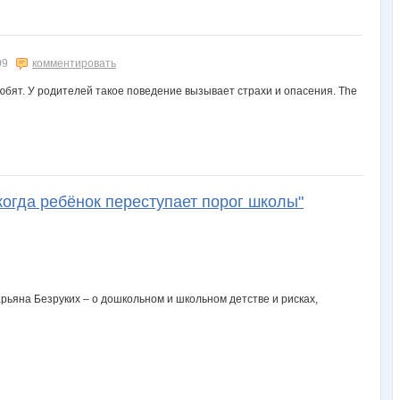
09
комментировать
юбят. У родителей такое поведение вызывает страхи и опасения. The
когда ребёнок переступает порог школы"
рьяна Безруких – о дошкольном и школьном детстве и рисках,