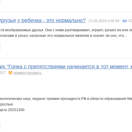
рузья у ребенка - это нормально?
22.06.2020 в 06:28
5
ся воображаемые друзья. Они с ними разговаривают, играют, ругают их или л
хологами и узнал, насколько это нормальное явление и значит ли оно, что...
х "Гонка с препятствиями начинается в тот момент, 
527
комментировать
иологических наук, лауреат премии президента РФ в области образования Ма
зрослые.
марта 20201300