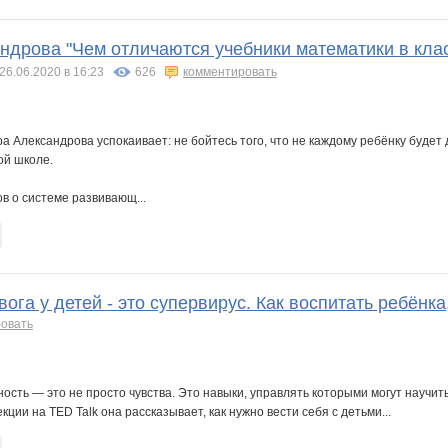
ндрова "Чем отличаются учебники математики в кла
26.06.2020 в 16:23
626
комментировать
а Александрова успокаивает: не бойтесь того, что не каждому ребёнку будет
ой школе.
в о системе развивающ...
ога у детей - это супервирус. Как воспитать ребёнк
овать
ость — это не просто чувства. Это навыки, управлять которыми могут научи
ции на TED Talk она рассказывает, как нужно вести себя с детьми...