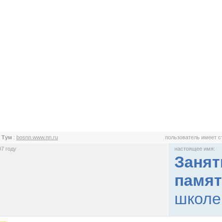
 Тум
:
bosnn.www.nn.ru
пользователь имеет 
7 году
настоящее имя:
Занят
памят
школе